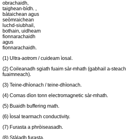
obrachaidh,
taighean-bìdh. ,
bàtaichean agus
seòmraichean
luchd-siubhail,
bothain, uidheam
fionnarachaidh
agus
fionnarachaidh.
(1) Ultra-aotrom / cuideam ìosal.
(2) Coileanadh sgiath fuaim sàr-mhath (gabhail a-steach
fuaimneach).
(3) Teine-dhìonach / teine-dhìonach.
(4) Comas dìon tonn electromagnetic sàr-mhath.
(5) Buaidh buffering math.
(6) Ìosal tearmach conductivity.
(7) Furasta a phròiseasadh.
(8) Stàladh furasta.