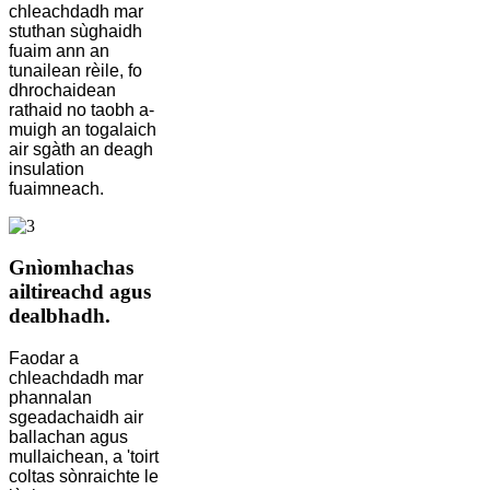
chleachdadh mar
stuthan sùghaidh
fuaim ann an
tunailean rèile, fo
dhrochaidean
rathaid no taobh a-
muigh an togalaich
air sgàth an deagh
insulation
fuaimneach.
Gnìomhachas
ailtireachd agus
dealbhadh.
Faodar a
chleachdadh mar
phannalan
sgeadachaidh air
ballachan agus
mullaichean, a 'toirt
coltas sònraichte le