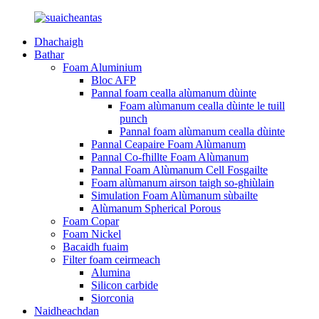
Dhachaigh
Bathar
Foam Aluminium
Bloc AFP
Pannal foam cealla alùmanum dùinte
Foam alùmanum cealla dùinte le tuill
punch
Pannal foam alùmanum cealla dùinte
Pannal Ceapaire Foam Alùmanum
Pannal Co-fhillte Foam Alùmanum
Pannal Foam Alùmanum Cell Fosgailte
Foam alùmanum airson taigh so-ghiùlain
Simulation Foam Alùmanum sùbailte
Alùmanum Spherical Porous
Foam Copar
Foam Nickel
Bacaidh fuaim
Filter foam ceirmeach
Alumina
Silicon carbide
Siorconia
Naidheachdan