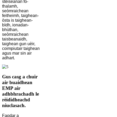
stèiseanan fo-
thalamh,
seòmraichean
feitheimh, taighean-
òsta is taighean-
bìdh, ionadan-
bhùthan,
seòmraichean
taisbeanaidh,
taighean gun uèir,
coimpiutair taighean
agus mar sin air
adhart.
Gus casg a chuir
air buaidhean
EMP air
adhbhrachadh le
rèididheachd
niuclasach.
Faodar a