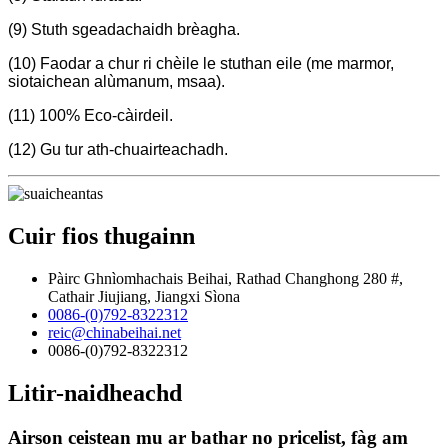
(9) Stuth sgeadachaidh brèagha.
(10) Faodar a chur ri chèile le stuthan eile (me marmor,
siotaichean alùmanum, msaa).
(11) 100% Eco-càirdeil.
(12) Gu tur ath-chuairteachadh.
Cuir fios thugainn
Pàirc Ghnìomhachais Beihai, Rathad Changhong 280 #,
Cathair Jiujiang, Jiangxi Sìona
0086-(0)792-8322312
reic@chinabeihai.net
0086-(0)792-8322312
Litir-naidheachd
Airson ceistean mu ar bathar no pricelist, fàg am