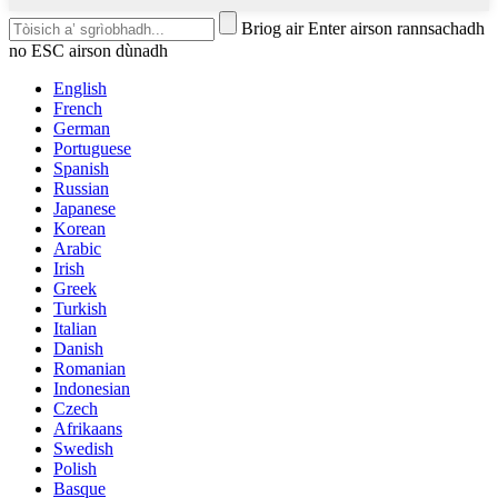
Briog air Enter airson rannsachadh
no ESC airson dùnadh
English
French
German
Portuguese
Spanish
Russian
Japanese
Korean
Arabic
Irish
Greek
Turkish
Italian
Danish
Romanian
Indonesian
Czech
Afrikaans
Swedish
Polish
Basque