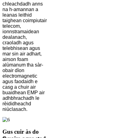
chleachdadh anns
na h-amannan a
leanas leithid
taighean coimpiutair
telecom,
ionnstramaidean
dealanach,
craoladh agus
telebhisean agus
mar sin air adhart,
airson foam
alùmanum tha sàr-
obair dìon
electromagnetic
agus faodaidh e
casg a chuir air
buaidhean EMP air
adhbhrachadh le
rèididheachd
niùclasach.
Gus cuir às do