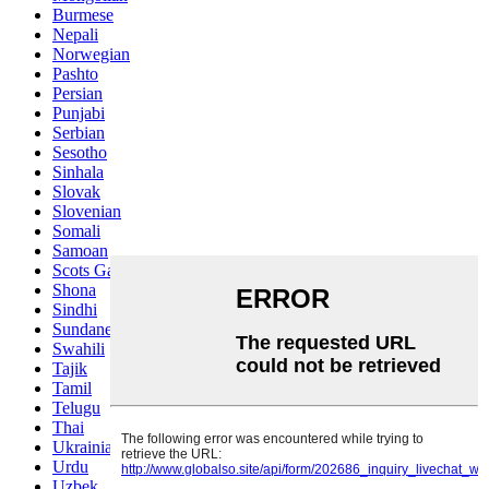
Burmese
Nepali
Norwegian
Pashto
Persian
Punjabi
Serbian
Sesotho
Sinhala
Slovak
Slovenian
Somali
Samoan
Scots Gaelic
Shona
Sindhi
Sundanese
Swahili
Tajik
Tamil
Telugu
Thai
Ukrainian
Urdu
Uzbek