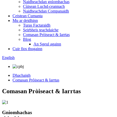
Naidheachdan gnìomhachas
Cùisean Luchd-ceannach
Naidheachdan Companaidh
Ceistean Cumanta
Mu ar deidhinn
Turas Factaraidh
Seirbheis teachdaiche
Comasan Pròiseact & Iarrtas
Blog
An Sgeul againn
Cuir fios thugainn
English
Dhachaigh
Comasan Pròiseact & Iarrtas
Comasan Pròiseact & Iarrtas
Gnìomhachas