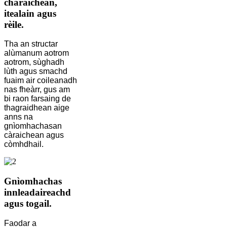
chàraichean,
itealain agus
rèile.
Tha an structar
alùmanum aotrom
aotrom, sùghadh
lùth agus smachd
fuaim air coileanadh
nas fheàrr, gus am
bi raon farsaing de
thagraidhean aige
anns na
gnìomhachasan
càraichean agus
còmhdhail.
Gnìomhachas
innleadaireachd
agus togail.
Faodar a