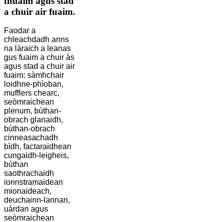
fhuaim agus stad
a chuir air fuaim.
Faodar a
chleachdadh anns
na làraich a leanas
gus fuaim a chuir às
agus stad a chuir air
fuaim: sàmhchair
loidhne-phìoban,
mufflers chearc,
seòmraichean
plenum, bùthan-
obrach glanaidh,
bùthan-obrach
cinneasachadh
bìdh, factaraidhean
cungaidh-leigheis,
bùthan
saothrachaidh
ionnstramaidean
mionaideach,
deuchainn-lannan,
uàrdan agus
seòmraichean