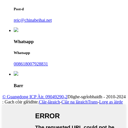
Post-d
reic@chinabeihai.net
Whatsapp
Whatsapp
008618007928831
Barr
© Guangdong ICP Àir. 09049290-2
Dlighe-sgrìobhaidh - 2010-2024
: Gach còir glèidhte.
Clàr-làraich
-
Clàr na làraichTrans
-
Lorg as àirde