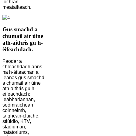
lòchran
meatailteach.
Gus smachd a
chumail air ùine
ath-aithris gu h-
èifeachdach.
Faodar a
chleachdadh anns
na h-àiteachan a
leanas gus smachd
a chumail air ùine
ath-aithris gu h-
èifeachdach:
leabharlannan,
seòmraichean
coinneimh,
taighean-cluiche,
stiùidio, KTV,
stadiuman,
natatoriums,